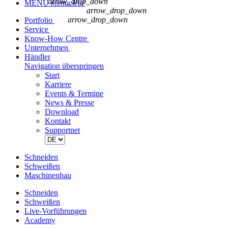
arrow_drop_down
MENÜ
menu
clear
arrow_drop_down
arrow_drop_down
Portfolio
Service
Know-How Centre
Unternehmen
Händler
Navigation überspringen
Start
Karriere
Events & Termine
News & Presse
Download
Kontakt
Supportnet
Schneiden
Schweißen
Maschinenbau
Schneiden
Schweißen
Live-Vorführungen
Academy