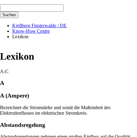
Suchbegriffe
Suchen
Kjellberg Finsterwalde / DE
Know-How Centre
Lexikon
Lexikon
A-C
A
A (Ampere)
Bezeichnet die Stromstärke und somit die Maßeinheit des
Elektrodenflusses im elektrischen Stromkreis.
Abstandsregelung
Abstandsregelungen nehmen einen großen Einfluss auf die Qualität