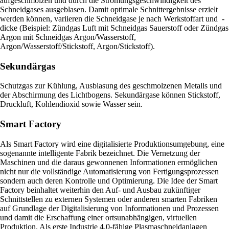
aufgeschmolzen und durch die Strömungsgeschwindigkeit des
Schneidgases ausgeblasen. Damit optimale Schnittergebnisse erzielt
werden können, variieren die Schneidgase je nach Werkstoffart und -
dicke (Beispiel: Zündgas Luft mit Schneidgas Sauerstoff oder Zündgas
Argon mit Schneidgas Argon/Wasserstoff,
Argon/Wasserstoff/Stickstoff, Argon/Stickstoff).
Sekundärgas
Schutzgas zur Kühlung, Ausblasung des geschmolzenen Metalls und
der Abschirmung des Lichtbogens. Sekundärgase können Stickstoff,
Druckluft, Kohlendioxid sowie Wasser sein.
Smart Factory
Als Smart Factory wird eine digitalisierte Produktionsumgebung, eine
sogenannte intelligente Fabrik bezeichnet. Die Vernetzung der
Maschinen und die daraus gewonnenen Informationen ermöglichen
nicht nur die vollständige Automatisierung von Fertigungsprozessen
sondern auch deren Kontrolle und Optimierung. Die Idee der Smart
Factory beinhaltet weiterhin den Auf- und Ausbau zukünftiger
Schnittstellen zu externen Systemen oder anderen smarten Fabriken
auf Grundlage der Digitalisierung von Informationen und Prozessen
und damit die Erschaffung einer ortsunabhängigen, virtuellen
Produktion. Als erste Industrie 4.0-fähige Plasmaschneidanlagen