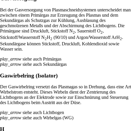
Bei der Gasversorgung von Plasmaschneidsystemen unterscheidet man
zwischen einem Primärgas zur Erzeugung des Plasmas und dem
Sekundärgas als Schutzgas zur Kühlung, Ausblasung des
geschmolzenen Metalls und der Abschirmung des Lichtbogens. Die
Primärgase sind Druckluft, Stickstoff N
, Sauerstoff O
,
2
2
Stickstoff/Wasserstoff N
H
(90/10) und Argon/Wasserstoff ArH
.
2
2
2
Sekundärgase können Stickstoff, Druckluft, Kohlendioxid sowie
Wasser sein.
play_arrow
siehe auch Primärgas
play_arrow
siehe auch Sekundärgas
Gaswirbelring (Isolator)
Der Gaswirbelring versetzt das Plasmagas so in Drehung, dass eine Art
Wirbelstrom entsteht. Dieses Wirbeln dient der Zentrierung des
Lichtbogens an der Elektrode sowie zur Einschnürung und Steuerung
des Lichtbogens beim Austritt aus der Düse.
play_arrow
siehe auch Lichtbogen
play_arrow
siehe auch Wirbelgas (WG)
H