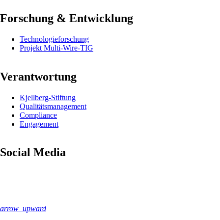
Forschung & Entwicklung
Navigation
Technologieforschung
überspringen
Projekt Multi-Wire-TIG
Verantwortung
Navigation
Kjellberg-Stiftung
überspringen
Qualitäts­management
Compliance
Engagement
Social Media
arrow_upward