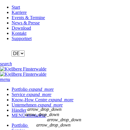
Navigation
Start
überspringen
Karriere
Events & Termine
News & Presse
Download
Kontakt
Supportnet
search
menu
Portfolio
expand_more
Service
expand_more
Know-How Centre
expand_more
Unternehmen
expand_more
arrow_drop_down
Händler
arrow_drop_down
MENÜ
menu
clear
arrow_drop_down
arrow_drop_down
Portfolio