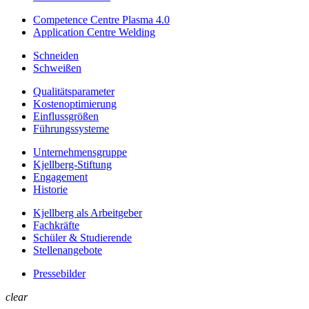
Competence Centre Plasma 4.0
Application Centre Welding
Schneiden
Schweißen
Qualitätsparameter
Kostenoptimierung
Einflussgrößen
Führungssysteme
Unternehmens­gruppe
Kjellberg-Stiftung
Engagement
Historie
Kjellberg als Arbeitgeber
Fachkräfte
Schüler & Studierende
Stellenangebote
Pressebilder
clear