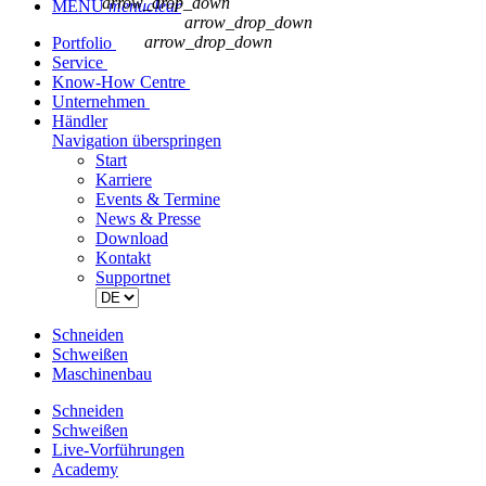
arrow_drop_down
MENÜ
menu
clear
arrow_drop_down
arrow_drop_down
Portfolio
Service
Know-How Centre
Unternehmen
Händler
Navigation überspringen
Start
Karriere
Events & Termine
News & Presse
Download
Kontakt
Supportnet
Schneiden
Schweißen
Maschinenbau
Schneiden
Schweißen
Live-Vorführungen
Academy